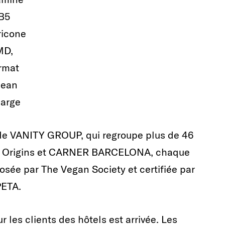
B5
ricone
MD,
rmat
lean
arge
s de VANITY GROUP, qui regroupe plus de 46
D, Origins et CARNER BARCELONA, chaque
osée par The Vegan Society et certifiée par
PETA.
 les clients des hôtels est arrivée. Les