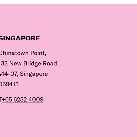
SINGAPORE
Chinatown Point,
133 New Bridge Road,
#14-07, Singapore
059413
T
+65 6232 4009