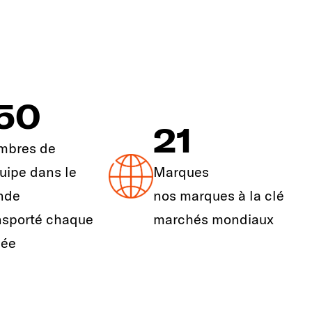
50
21
mbres de
quipe dans le
Marques
nde
nos marques à la clé
nsporté chaque
marchés mondiaux
née