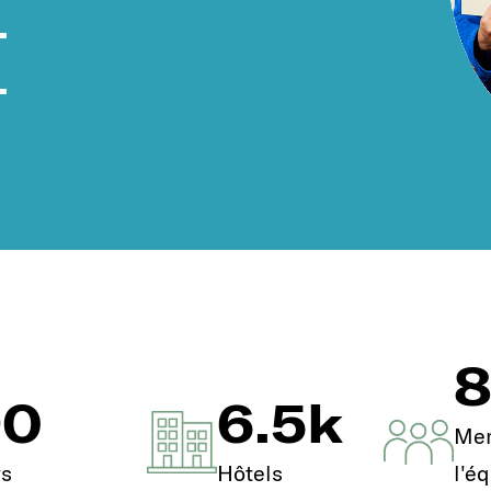
.
.
90
6.5
k
Me
s
Hôtels
l'é