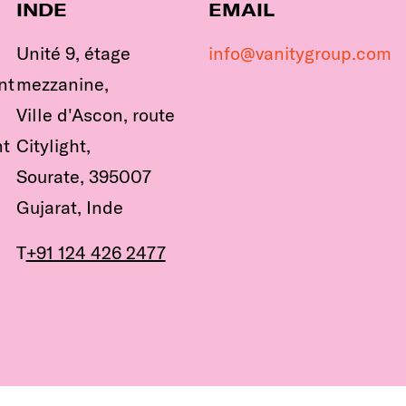
INDE
EMAIL
Unité 9, étage
info@vanitygroup.com
nt
mezzanine,
Ville d'Ascon, route
nt
Citylight,
Sourate, 395007
Gujarat, Inde
T
+91 124 426 2477