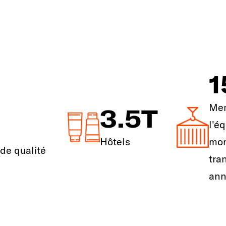
1
Me
3.5
T
l'é
Hôtels
mo
de qualité
tra
an