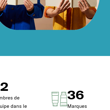
82
36
mbres de
quipe dans le
Marques