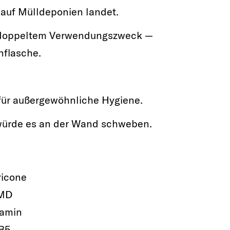
 auf Mülldeponien landet.
t doppeltem Verwendungszweck —
nflasche.
für außergewöhnliche Hygiene.
ls würde es an der Wand schweben.
ricone
MD
tamin
B5