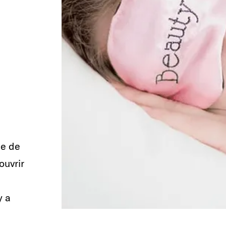
se de
ouvrir
y a