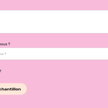
nous ?
?