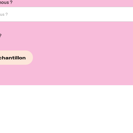
nous ?
?
z à explorer no