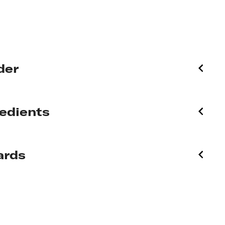
der
redients
ards