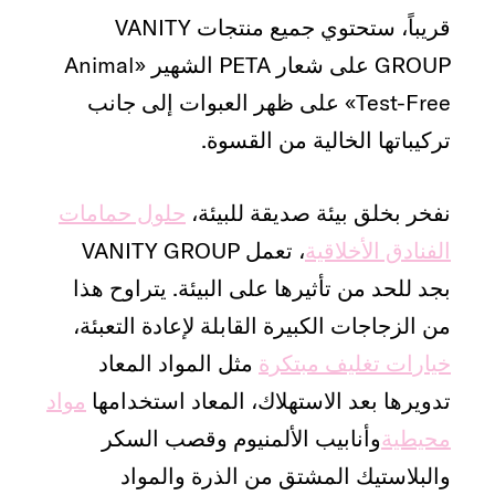
قريباً، ستحتوي جميع منتجات VANITY
GROUP على شعار PETA الشهير «Animal
Test-Free» على ظهر العبوات إلى جانب
تركيباتها الخالية من القسوة.
نفخر بخلق بيئة صديقة للبيئة،
حلول حمامات
الفنادق الأخلاقية
، تعمل VANITY GROUP
بجد للحد من تأثيرها على البيئة. يتراوح هذا
من الزجاجات الكبيرة القابلة لإعادة التعبئة،
خيارات تغليف مبتكرة
مثل المواد المعاد
تدويرها بعد الاستهلاك، المعاد استخدامها
مواد
محيطية
وأنابيب الألمنيوم وقصب السكر
والبلاستيك المشتق من الذرة والمواد