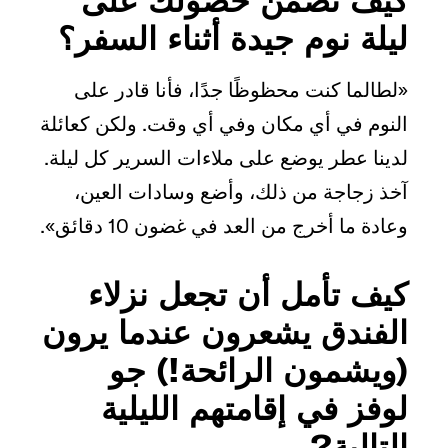
ليلة نوم جيدة أثناء السفر؟
«لطالما كنت محظوظًا جدًا، فأنا قادر على
النوم في أي مكان وفي أي وقت. ولكن كعائلة
لدينا عطر يوضع على ملاءات السرير كل ليلة.
آخذ زجاجة من ذلك، وأضع وسادات العين،
وعادة ما أخرج من العد في غضون 10 دقائق».
كيف تأمل أن تجعل نزلاء
الفندق يشعرون عندما يرون
(ويشمون الرائحة!) جو
لوفز في إقامتهم الليلية
التالية?