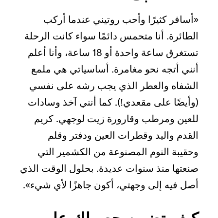
«أسافر كثيرًا وأحب روتيني عندما أركب
الطائرة. أنا متحمس دائمًا سواء كانت الرحلة
تستغرق ساعة واحدة أو 18 ساعة، وأنا أعلم
أنني أتجه نحو مغامرة. أساسياتي هي ملمع
الشفاه والعطر الذي يجب رشه على نفسي
(وأيضًا على مقعدي!). كما أنني آخذ وسادات
للعين ومرطب وقارورة زيت لوجهي. كريم
القدم واليد وقطرات العين ودفتر وقلم
وحقيبة النوم المصنوعة من الكشمير التي
صنعتها منذ سنوات عديدة. بحلول الوقت الذي
أصل فيه إلى وجهتي، أكون جاهزًا لأي شيء».
كيف تضمن حصولك على