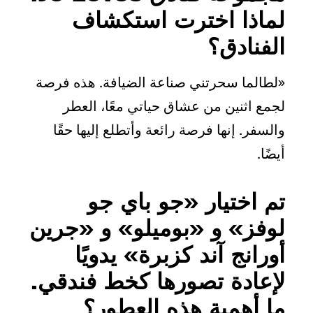
لماذا اخترت استكشاف
الفنادق؟
«لطالما سحرتني صناعة الضيافة. هذه فرصة
لجمع اثنين من عشاق حياتي معًا، العطر
والسفر. إنها فرصة رائعة وأتطلع إليها حقًا
أيضًا.
تم اختيار «جو باي جو
لوفز» و «بوميلو» و «جرين
أورانج آند كزبرة» يدويًا
لإعادة تصورها كخط فندقي.
ما أهمية هذه العطور؟