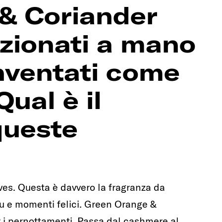
& Coriander
ezionati a mano
nventati come
Qual è il
 queste
ves. Questa è davvero la fragranza da
blu e momenti felici. Green Orange &
per i pernottamenti. Passa dal cashmere al