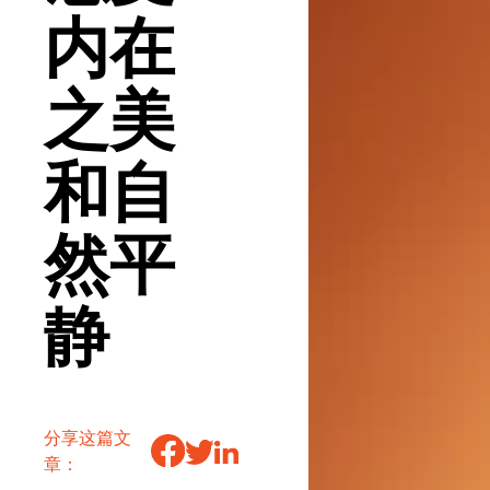
内在
之美
和自
然平
静
分享这篇文
章：