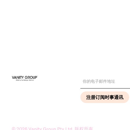
©
2026
Vanity Group Pty Ltd. 版权所有。