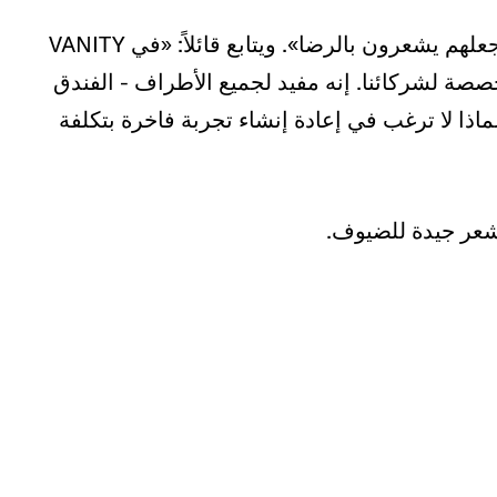
يقول تساليكيس: «يريد الضيوف إعادة إنشاء ما يجعلهم يشعرون بالرضا». ويتابع قائلاً: «في VANITY
لمخصصة لشركائنا. إنه مفيد لجميع الأطراف - الفندق
اذا لا ترغب في إعادة إنشاء تجربة فاخرة بتكلفة
شعر جيدة للضيوف.