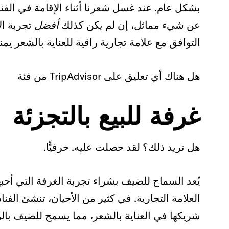
بشكل عام. عند غسل شعرنا أثناء الإقامة في الف
عن شيء مماثل، إن لم يكن كذلك
أفضل
تجربة ال
التوافق مع علامة تجارية راقية للعناية بالشعر 
هل هناك أي تعليق على TripAdvisor من فئة
غرفة للبيع بالتجزئة
هل تريد ذلك؟ لقد حصلت عليه. حرفيًّا.
يُعد السماح للضيف بشراء تجربة الغرفة التي أحبها 
العلامة التجارية. في كثير من الأحيان، تنشئ الفن
شريكها في العناية بالشعر، مما يسمح للضيف بالو