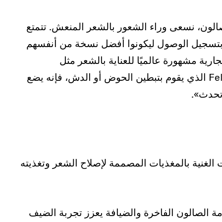
صالون، نسعى وراء الشعور بالشعر المنعش. تتمتع
بتسجيل الوصول ليكونوا أفضل نسخة من أنفسهم
رية مشهورة عالميًا للعناية بالشعر مثل
KEVIN.MURPHY أو Mr. Smith أو O&M أو Fellow الذي يقوم بتبطين الحوض أو الدش، فإنه يضع
تحدث».
ت الغنية بالمغذيات المصممة لإصلاح الشعر وتغذيته
ة الصالون الفاخرة والضيافة يعزز تجربة الضيف