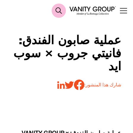
عملية صابون الفندق:
فانيتي جروب × سوب
ايد
شارك هذا المنشور:
عملية صابون الفندق: VANITY GROUP x