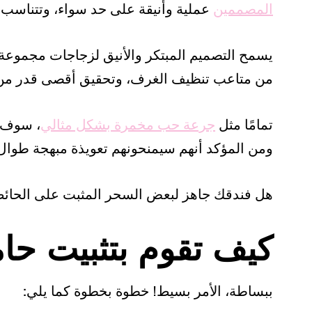
المصممين
عملية وأنيقة على حد سواء، وتتناسب 
يسمح التصميم المبتكر والأنيق لزجاجات مجموعة ا
من متاعب تنظيف الغرف، وتحقيق أقصى قدر من ا
تمامًا مثل
جرعة حب مخمرة بشكل مثالي
، سوف ي
ومن المؤكد أنهم سيمنحونهم تعويذة مبهجة طوال 
هل فندقك جاهز لبعض السحر المثبت على الحائط
كيف تقوم بتثبيت حام
ببساطة، الأمر بسيط! خطوة بخطوة كما يلي: