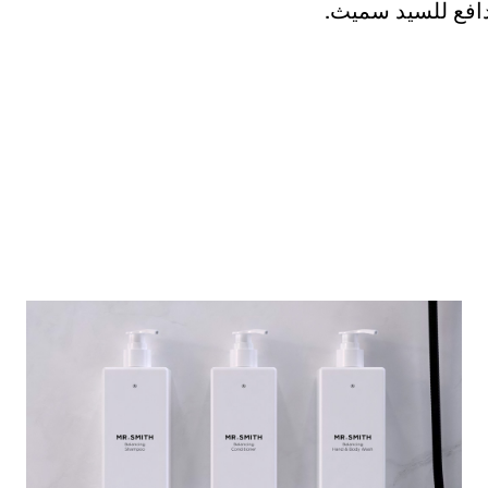
لدافع للسيد سميث.