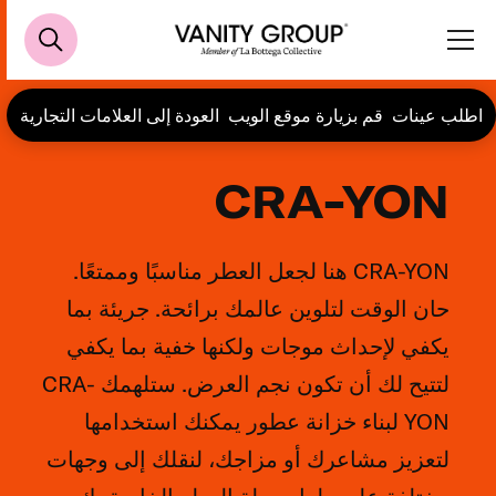
اطلب عينات
قم بزيارة موقع الويب
العودة إلى العلامات التجارية
CRA-YON
CRA-YON هنا لجعل العطر مناسبًا وممتعًا.
حان الوقت لتلوين عالمك برائحة. جريئة بما
يكفي لإحداث موجات ولكنها خفية بما يكفي
لتتيح لك أن تكون نجم العرض. ستلهمك CRA-
YON لبناء خزانة عطور يمكنك استخدامها
لتعزيز مشاعرك أو مزاجك، لنقلك إلى وجهات