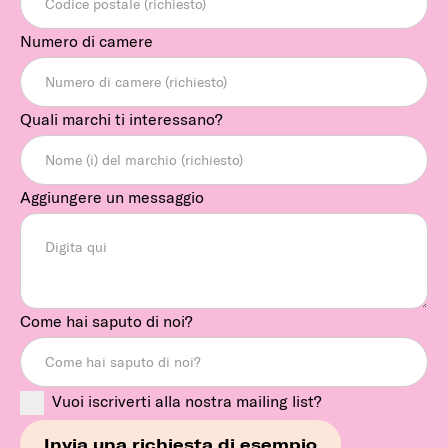
Numero di camere
Quali marchi ti interessano?
Aggiungere un messaggio
Come hai saputo di noi?
Vuoi iscriverti alla nostra mailing list?