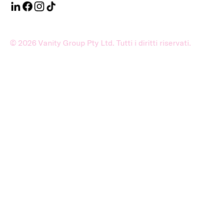
©
2026
Vanity Group Pty Ltd. Tutti i diritti riservati.