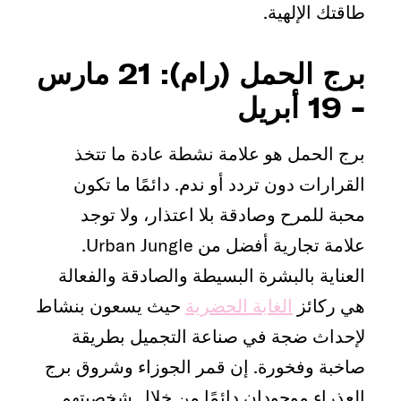
طاقتك الإلهية.
برج الحمل (رام): 21 مارس
- 19 أبريل
برج الحمل هو علامة نشطة عادة ما تتخذ
القرارات دون تردد أو ندم. دائمًا ما تكون
محبة للمرح وصادقة بلا اعتذار، ولا توجد
علامة تجارية أفضل من Urban Jungle.
العناية بالبشرة البسيطة والصادقة والفعالة
هي ركائز
الغابة الحضرية
حيث يسعون بنشاط
لإحداث ضجة في صناعة التجميل بطريقة
صاخبة وفخورة. إن قمر الجوزاء وشروق برج
العذراء موجودان دائمًا من خلال شخصيتهم