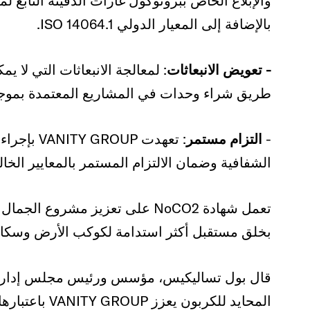
والإبلاغ الخاص ببروتوكول غازات الدفيئة التابع ل
بالإضافة إلى المعيار الدولي ISO 14064.1.
- تعويض الانبعاثات
طريق شراء وحدات في المشاريع المعتمدة بموجب معي
-
التزام مستمر
: تعهدت UP
الشفافية وضمان الالتزام المستمر بالمعايير الخال
بخلق مستقبل أكثر استدامة لكوكب الأرض وسكان
المحايد للكربون