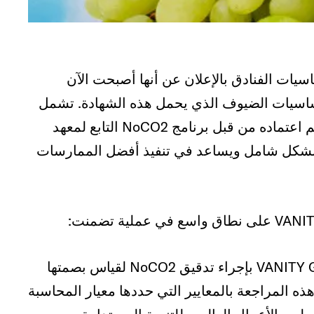
عالمية لتوفير أساسيات الفنادق بالإعلان عن أنها أصبحت الآن
لأساسيات الضيوف الذي يحمل هذه الشهادة. تشمل
هذه الحالة عمليات VANITY GROUP ومنتجاتنا. تم اعتماده من قبل برنامج NoCO2 التابع لمعهد
لذي يراجع الأعمال بشكل شامل ويساعد في تنفيذ أفضل الممارسات
: قامت مجموعة VANITY GROUP بإجراء تدقيق NoCO2 لقياس بصمتها
يلية للسنة المالية 2023. التزمت هذه المراجعة بالمعايير التي حددها معيار المحاسبة