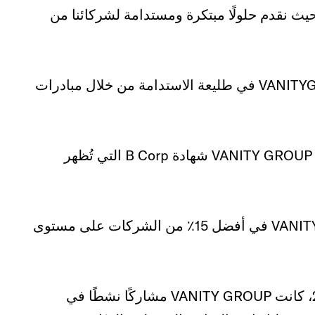
Mindful Beauty في النمو حيث نقدم حلولًا مبتكرة ومستدامة لشركائنا من
بالإضافة إلى شهادة حياد الكربون، لا تزال VANITYGROUP في طليعة الاستدامة من خلال مبادرات
يحمل المقر الرئيسي لشركة VANITY GROUP شهادة B Corp التي تُظهر
هذا يضع VANITYGROUP في أفضل 15٪ من الشركات على مستوى
منذ مارس 2024، كانت VANITY GROUP مشاركًا نشطًا في