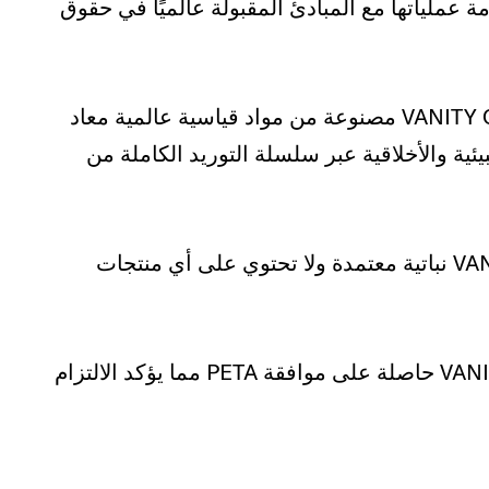
ة عملياتها مع المبادئ المقبولة عالميًا في حقوق
منتجات VANITY GROUP مصنوعة من مواد قياسية عالمية معاد
يئية والأخلاقية عبر سلسلة التوريد الكاملة من
جميع تركيبات VANITY GROUP نباتية معتمدة ولا تحتوي على أي منتجات
تركيبات VANITY GROUP حاصلة على موافقة PETA مما يؤكد الالتزام