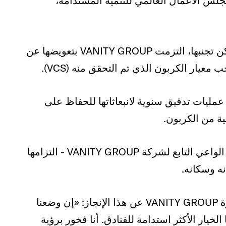
مجلس الأعمال العالمي للتنمية المستدامة،
: لمعالجة الانبعاثات التي لا يمكن تجنبها، التزمت VANITY GROUP بتعويضها عن
ار الكربون الذي تم التحقق منه (VCS).
VANITY GRO بإجراء عمليات تدقيق سنوية لانبعاثاتها للحفاظ على
ية من الكربون.
تعمل شهادة NoCO2 على تعزيز مشروع الجمال الواعي التابع لشركة VANITY GROUP - التزامها
ه وسكانه.
قال بول تساليكيس، مؤسس ورئيس مجلس إدارة VANITY GROUP عن هذا الإنجاز: «إن وضعنا
 يعزز VANITY GROUP باعتبارها الخيار الأكثر استدامة للفنادق. أنا فخور برؤية