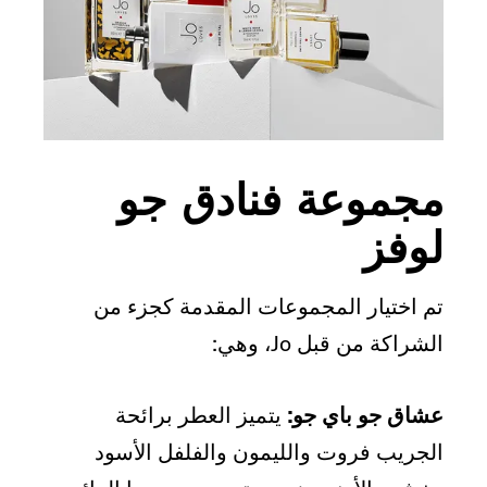
مجموعة فنادق جو
لوفز
تم اختيار المجموعات المقدمة كجزء من
الشراكة من قبل Jo، وهي:
عشاق جو باي جو:
يتميز العطر برائحة
الجريب فروت والليمون والفلفل الأسود