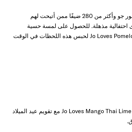
أطلق الفندق التاريخي هذا الحدث الاحتفالي بحضور جو وأكثر من 280 ضيفًا ممن أتيحت لهم
رى احتفالية مذهلة. للحصول على لمسة حسية
إضافية، تم تعطير الأشجار والكرة الأرضية بعطر Jo Loves Pomelo لحبس هذه اللحظات في الوقت
أطلقت رويال لانكستر لندن مجموعتها من فنادق Jo Loves Mango Thai Lime مع تقويم عيد الميلاد
.