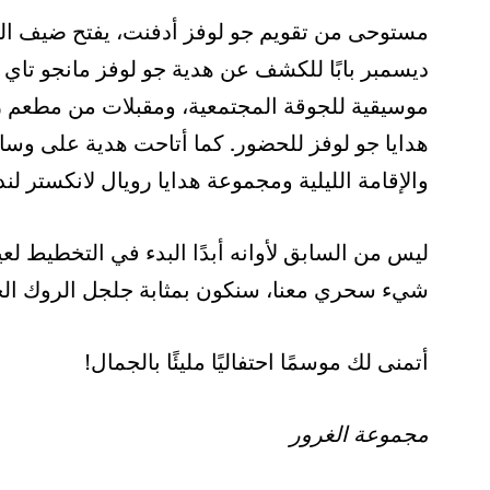
مستوحى من تقويم جو لوفز أدفنت، يفتح ضيف الي
ديسمبر بابًا للكشف عن هدية جو لوفز مانجو تاي 
موسيقية للجوقة المجتمعية، ومقبلات من مطعم رو
هدايا جو لوفز للحضور. كما أتاحت هدية على وسا
والإقامة الليلية ومجموعة هدايا رويال لانكستر لندن وجو لوفز 12 يومً
شيء سحري معنا، سنكون بمثابة جلجل الروك الخا
أتمنى لك موسمًا احتفاليًا مليئًا بالجمال!
مجموعة الغرور