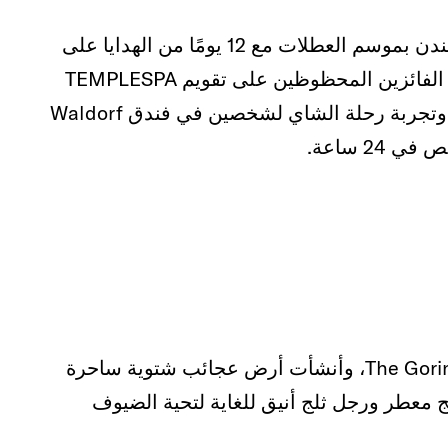
احتفل فندق Waldorf Hilton الجميل في وسط لندن بموسم العطلات مع 12 يومًا من الهدايا على
منصات التواصل الاجتماعي الخاصة به. حصل أحد الفائزين المحظوظين على تقويم TEMPLESPA
Advent المليء بالعناية الفاخرة بالبشرة والشعر وتجربة رحلة الشاي لشخصين في فندق Waldorf
استحوذت Jo Loves على الحدائق الجميلة في The Goring، وأنشأت أرض عجائب شتوية ساحرة
ج معطر ورجل ثلج أنيق للغاية لتحية الضيوف