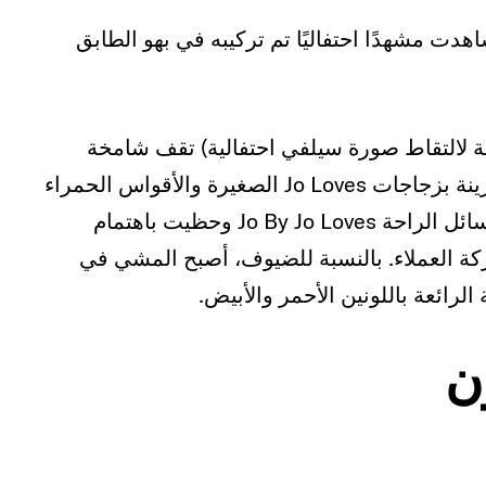
هدت مشهدًا احتفاليًا تم تركيبه في بهو الطابق
Jo By J بطول 12 قدمًا (مثالية لالتقاط صورة سيلفي احتفالية) تقف شامخة
بجوار شجرة عيد الميلاد المزينة بشكل رائع والمزينة بزجاجات Jo Loves الصغيرة والأقواس الحمراء
المميزة لها. عرضت الشراكة الجميلة مجموعة وسائل الراحة Jo By Jo Loves وحظيت باهتمام
كة العملاء. بالنسبة للضيوف، أصبح المشي في
رائعة باللونين الأحمر والأبيض.
ن