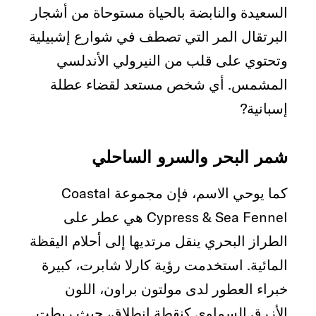
السعيدة والنابضة بالحياة مستوحاة من أشجار
البرتقال المر التي تصطف في شوارع إشبيلية
وتحتوي على قلب من النيرولي الأندلسي
المشمس. أي شخص مستعد لقضاء عطلة
إسبانية?
شمر البحر والسرو الساحلي
كما يوحي الاسم، فإن مجموعة Coastal
Cypress & Sea Fennel هي عطر على
الطراز البحري ينقل مرتديها إلى أحلام اليقظة
المائية. استخدمت رؤية كارلا شابرت، كبيرة
خبراء العطور لدى مولتون براون، اللون
الأزرق السماوي كنقطة انطلاق، حيث ربطت