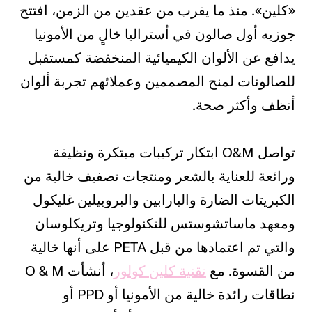
«كلين». منذ ما يقرب من عقدين من الزمن، افتتح
جوزيه أول صالون في أستراليا خالٍ من الأمونيا
يدافع عن الألوان الكيميائية المنخفضة كمستقبل
للصالونات لمنح المصممين وعملائهم تجربة ألوان
أنظف وأكثر صحة.
تواصل O&M ابتكار تركيبات مبتكرة ونظيفة
ورائعة للعناية بالشعر ومنتجات تصفيف خالية من
الكبريتات الضارة والبارابين والبروبيلين غليكول
ومعهد ماساتشوستس للتكنولوجيا وتريكلوسان
والتي تم اعتمادها من قبل PETA على أنها خالية
من القسوة. مع
تقنية كلين كولور
، أنشأت O & M
نطاقات رائدة خالية من الأمونيا أو PPD أو