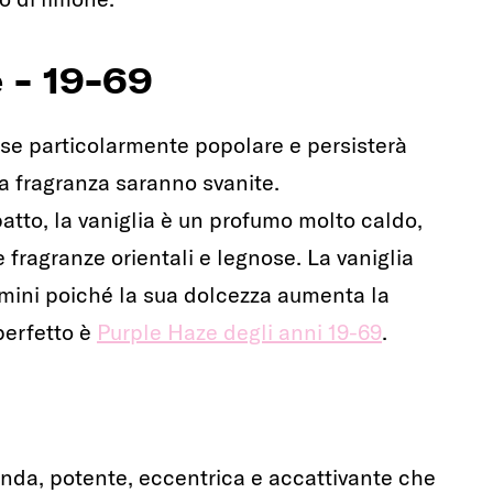
 - 19-69
ase particolarmente popolare e persisterà
a fragranza saranno svanite.
tto, la vaniglia è un profumo molto caldo,
e fragranze orientali e legnose. La vaniglia
uomini poiché la sua dolcezza aumenta la
perfetto è
Purple Haze degli anni 19-69
.
onda, potente, eccentrica e accattivante che