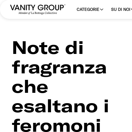
CATEGORIE
SU DI NOI
Note di
fragranza
che
esaltano i
feromoni