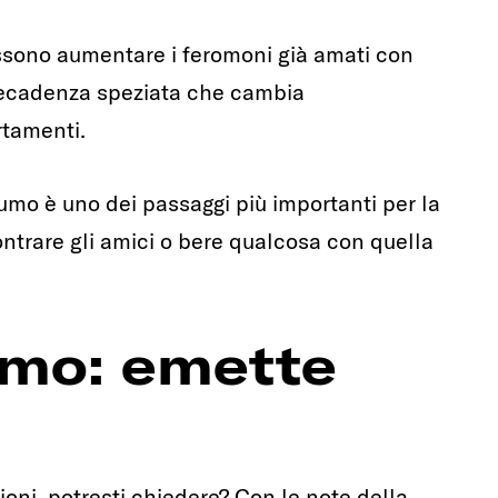
ssono aumentare i feromoni già amati con
 decadenza speziata che cambia
rtamenti.
mo è uno dei passaggi più importanti per la
ontrare gli amici o bere qualcosa con quella
umo: emette
oni, potresti chiedere? Con le note della